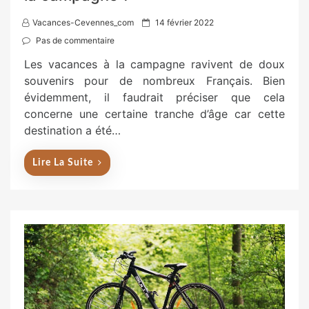
P
Vacances-Cevennes_com
14 février 2022
o
Pas de commentaire
s
Les vacances à la campagne ravivent de doux
t
souvenirs pour de nombreux Français. Bien
e
évidemment, il faudrait préciser que cela
d
concerne une certaine tranche d’âge car cette
o
destination a été…
n
Lire La Suite