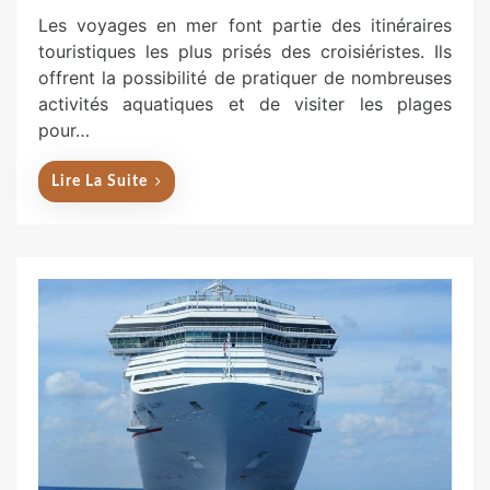
s
Les voyages en mer font partie des itinéraires
t
touristiques les plus prisés des croisiéristes. Ils
e
offrent la possibilité de pratiquer de nombreuses
d
activités aquatiques et de visiter les plages
o
pour…
n
Lire La Suite