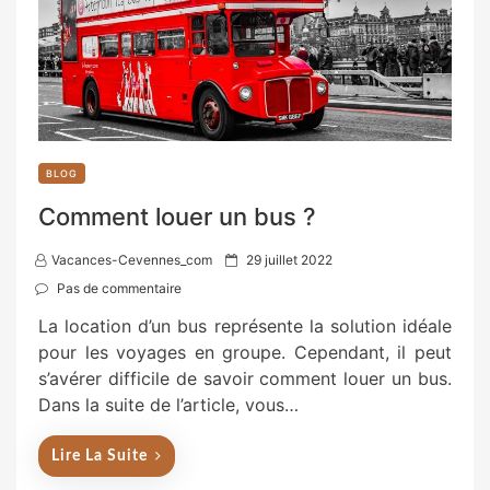
BLOG
Comment louer un bus ?
P
Vacances-Cevennes_com
29 juillet 2022
o
Pas de commentaire
s
La location d’un bus représente la solution idéale
t
pour les voyages en groupe. Cependant, il peut
e
s’avérer difficile de savoir comment louer un bus.
d
Dans la suite de l’article, vous…
o
n
Lire La Suite