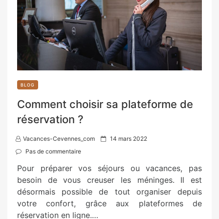
BLOG
Comment choisir sa plateforme de
réservation ?
P
Vacances-Cevennes_com
14 mars 2022
o
Pas de commentaire
s
Pour préparer vos séjours ou vacances, pas
t
besoin de vous creuser les méninges. Il est
e
désormais possible de tout organiser depuis
d
votre confort, grâce aux plateformes de
o
réservation en ligne.…