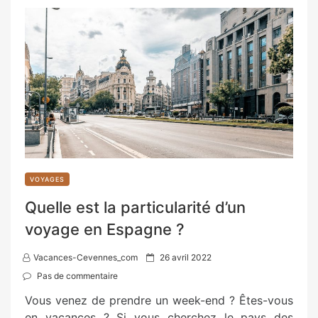
VOYAGES
Quelle est la particularité d’un
voyage en Espagne ?
P
Vacances-Cevennes_com
26 avril 2022
o
Pas de commentaire
s
Vous venez de prendre un week-end ? Êtes-vous
t
en vacances ? Si vous cherchez le pays des