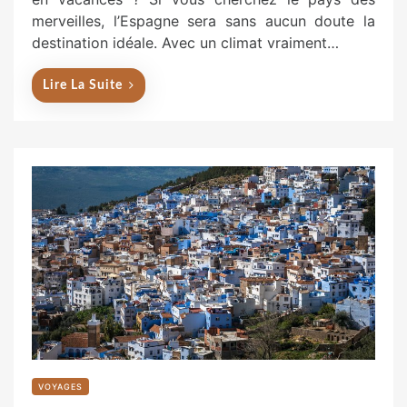
e
merveilles, l’Espagne sera sans aucun doute la
d
destination idéale. Avec un climat vraiment…
o
n
Lire La Suite
VOYAGES