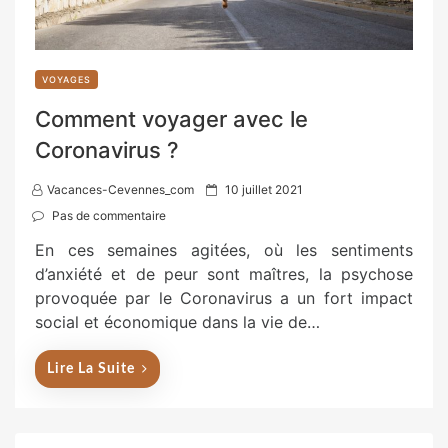
VOYAGES
Comment voyager avec le
Coronavirus ?
P
Vacances-Cevennes_com
10 juillet 2021
o
Pas de commentaire
s
En ces semaines agitées, où les sentiments
t
d’anxiété et de peur sont maîtres, la psychose
e
provoquée par le Coronavirus a un fort impact
d
social et économique dans la vie de…
o
n
Lire La Suite