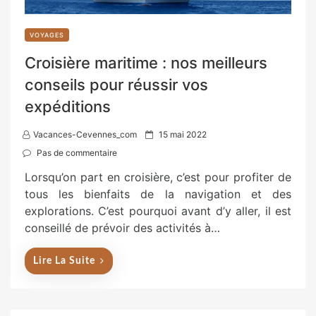
VOYAGES
Croisière maritime : nos meilleurs
conseils pour réussir vos
expéditions
P
Vacances-Cevennes_com
15 mai 2022
o
Pas de commentaire
s
Lorsqu’on part en croisière, c’est pour profiter de
t
tous les bienfaits de la navigation et des
e
explorations. C’est pourquoi avant d’y aller, il est
d
conseillé de prévoir des activités à…
o
n
Lire La Suite