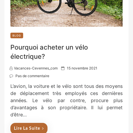
BLOG
Pourquoi acheter un vélo
électrique?
P
Vacances-Cevennes_com
15 novembre 2021
o
Pas de commentaire
s
L’avion, la voiture et le vélo sont tous des moyens
t
de déplacement très employés ces dernières
e
années. Le vélo par contre, procure plus
d
d’avantages à son propriétaire. Il lui permet
o
d’être…
n
Lire La Suite