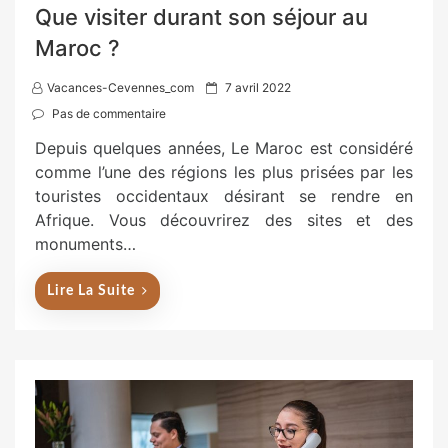
Que visiter durant son séjour au
Maroc ?
P
Vacances-Cevennes_com
7 avril 2022
o
Pas de commentaire
s
Depuis quelques années, Le Maroc est considéré
t
comme l’une des régions les plus prisées par les
e
touristes occidentaux désirant se rendre en
d
Afrique. Vous découvrirez des sites et des
o
monuments…
n
Lire La Suite