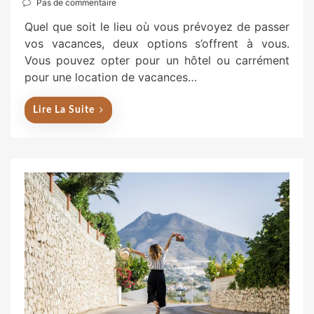
o
Pas de commentaire
s
Quel que soit le lieu où vous prévoyez de passer
t
vos vacances, deux options s’offrent à vous.
e
Vous pouvez opter pour un hôtel ou carrément
d
pour une location de vacances…
o
n
Lire La Suite