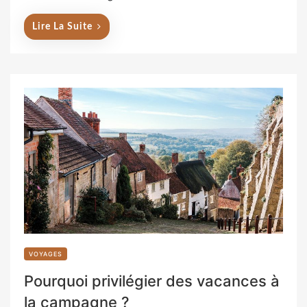
n
Lire La Suite
VOYAGES
Pourquoi privilégier des vacances à
la campagne ?