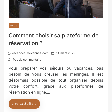
BLOG
Comment choisir sa plateforme de
réservation ?
P
Vacances-Cevennes_com
14 mars 2022
o
Pas de commentaire
s
Pour préparer vos séjours ou vacances, pas
t
besoin de vous creuser les méninges. Il est
e
désormais possible de tout organiser depuis
d
votre confort, grâce aux plateformes de
o
réservation en ligne.…
n
Lire La Suite