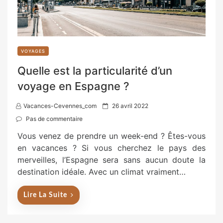
VOYAGES
Quelle est la particularité d’un
voyage en Espagne ?
P
Vacances-Cevennes_com
26 avril 2022
o
Pas de commentaire
s
Vous venez de prendre un week-end ? Êtes-vous
t
en vacances ? Si vous cherchez le pays des
e
merveilles, l’Espagne sera sans aucun doute la
d
destination idéale. Avec un climat vraiment…
o
n
Lire La Suite